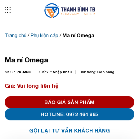
Skip
to
content
Ma ní Omega
Trang chủ
/
Phụ kiện cáp
/
Ma ní Omega
PK-MNO
Nhập khẩu
Còn hàng
Mã SP:
Xuất xứ:
Tình trạng:
Giá: Vui lòng liên hệ
BÁO GIÁ SẢN PHẨM
HOTLINE: 0972 464 865
GỌI LẠI TƯ VẤN KHÁCH HÀNG