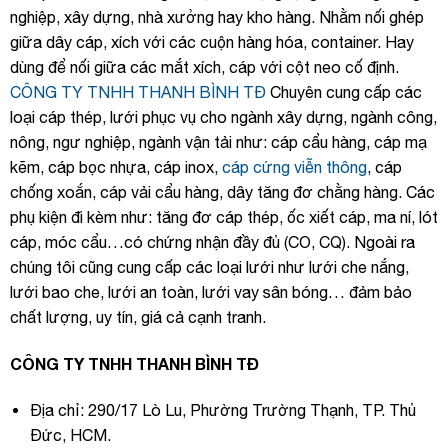
nghiệp, xây dựng, nhà xưởng hay kho hàng. Nhằm nối ghép
giữa dây cáp, xích với các cuộn hàng hóa, container. Hay
dùng để nối giữa các mắt xích, cáp với cột neo cố định.
CÔNG TY TNHH THANH BÌNH TĐ
Chuyên cung cấp các
loại cáp thép, lưới phục vụ cho ngành xây dựng, ngành công,
nông, ngư nghiệp, ngành vận tải như: cáp cẩu hàng, cáp mạ
kẽm, cáp bọc nhựa, cáp inox,
cáp cứng viễn thông
, cáp
chống xoắn, cáp vải cẩu hàng, dây tăng đơ chằng hàng. Các
phụ kiện đi kèm như: tăng đơ cáp thép, ốc xiết cáp, ma ní, lót
cáp, móc cẩu…có chứng nhận đầy đủ (CO, CQ). Ngoài ra
chúng tôi cũng cung cấp các loại lưới như lưới che nắng,
lưới bao che, lưới an toàn, lưới vay sân bóng… đảm bảo
chất lượng, uy tín, giá cả cạnh tranh.
CÔNG TY TNHH THANH BÌNH TĐ
Địa chỉ: 290/17 Lò Lu, Phường Trường Thạnh, TP. Thủ
Đức, HCM.