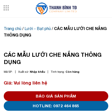
Skip
to
content
CÁC MẪU LƯỚI CHE NẮNG
Trang chủ
/
Lưới - Bạt phủ
/
THÔNG DỤNG
CÁC MẪU LƯỚI CHE NẮNG THÔNG
DỤNG
Nhập khẩu
Còn hàng
Mã SP:
Xuất xứ:
Tình trạng:
Giá: Vui lòng liên hệ
BÁO GIÁ SẢN PHẨM
HOTLINE: 0972 464 865