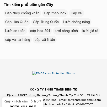
Tìm kiếm phổ biến gần đây
Cáp thép chống xoắn
Cáp thép inox
Cáp vải
Cáp Hàn Quốc
Cáp Trung Quốc
Lưới chống nắng
Lưới an toàn
cáp inox 304
lưới công trình
lưới giá rẻ
cáp vải tải hàng
cáp vải 5 tấn
CÔNG TY TNHH THANH BÌNH TĐ
Địa chỉ: 290/17 Lò Lu, Phường Trường Thạnh, Tp. Thủ Đức, TP Hồ Chí
Quý khách cần hỗ trợ?
Minh, Việt Nam - Hotline: 0972.464.865 - Email:
quyenntb85@gmail.com
-
Website: www.thanhbinhtd.com – Mã số thuế : 0316687357
0972 464 865