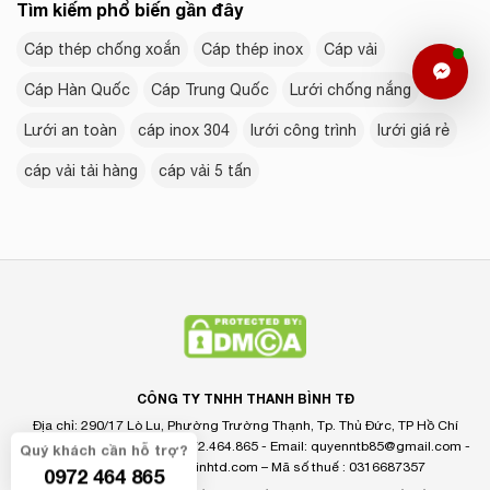
Tìm kiếm phổ biến gần đây
Cáp thép chống xoắn
Cáp thép inox
Cáp vải
Cáp Hàn Quốc
Cáp Trung Quốc
Lưới chống nắng
Lưới an toàn
cáp inox 304
lưới công trình
lưới giá rẻ
cáp vải tải hàng
cáp vải 5 tấn
CÔNG TY TNHH THANH BÌNH TĐ
Địa chỉ: 290/17 Lò Lu, Phường Trường Thạnh, Tp. Thủ Đức, TP Hồ Chí
Minh, Việt Nam - Hotline: 0972.464.865 - Email:
quyenntb85@gmail.com
-
Quý khách cần hỗ trợ?
Website: www.thanhbinhtd.com – Mã số thuế : 0316687357
0972 464 865